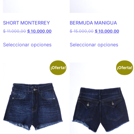
SHORT MONTERREY
BERMUDA MANIGUA
$
11.000,00
$
10.000,00
$
15.000,00
$
10.000,00
Seleccionar opciones
Seleccionar opciones
¡Oferta!
¡Oferta!