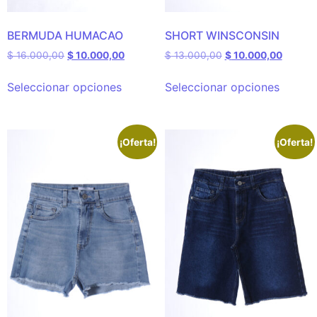
BERMUDA HUMACAO
SHORT WINSCONSIN
$
16.000,00
$
10.000,00
$
13.000,00
$
10.000,00
Seleccionar opciones
Seleccionar opciones
¡Oferta!
¡Oferta!