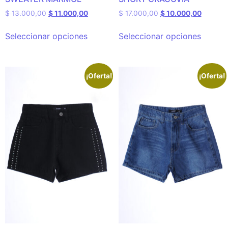
$
13.000,00
$
11.000,00
$
17.000,00
$
10.000,00
Seleccionar opciones
Seleccionar opciones
¡Oferta!
¡Oferta!