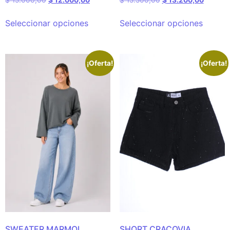
$
15.000,00
$
12.000,00
$
15.500,00
$
13.200,00
Seleccionar opciones
Seleccionar opciones
¡Oferta!
¡Oferta!
SWEATER MARMOL
SHORT CRACOVIA