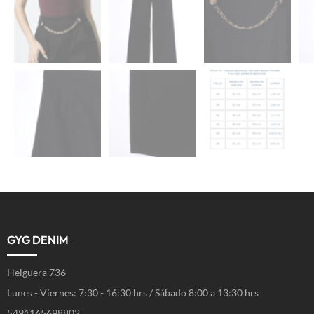
GYG DENIM
Helguera 736
Lunes - Viernes: 7:30 - 16:30 hrs / Sábado 8:00 a 13:30 hrs
5491165698802