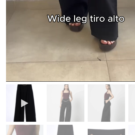
Loaded
:
Unmute
100.00%