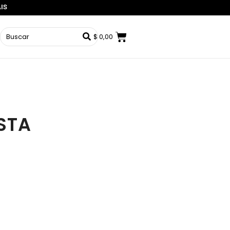
AIS
$
0,00
STA