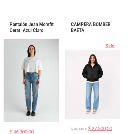
Pantalón Jean Momfit
CAMPERA BOMBER
Cerati Azul Claro
BAETA
Sale
$
27.500,00
$
30.000,00
$
36.300,00