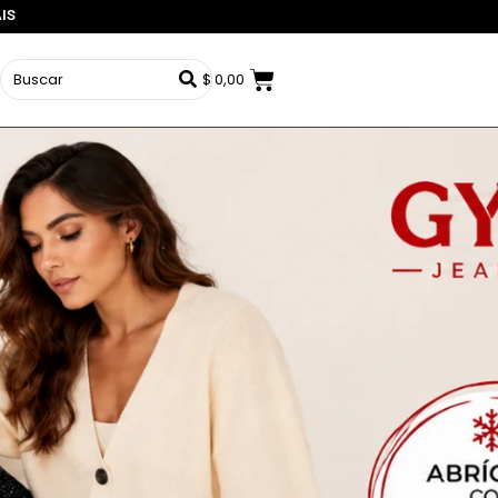
AIS
$
0,00