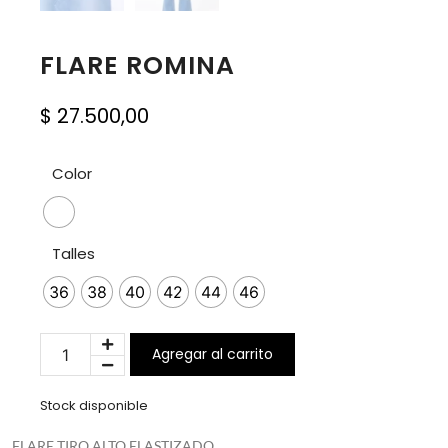
FLARE ROMINA
$
27.500,00
Color
Talles
36
38
40
42
44
46
Agregar al carrito
Stock disponible
FLARE TIRO ALTO ELASTIZADO