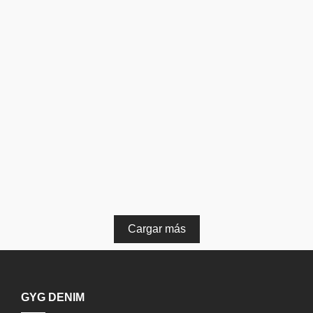
Sweater Chic Verde
$
16.900,00
Ver Producto
Sweater Mood Verde
$
20.800,00
Ver Producto
Cargar más
GYG DENIM