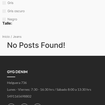
Gris
Gris oscuro
Negro
Talle:
Inicio
/ Jeans
No Posts Found!
GYG DENIM
Helguera 736
Lunes - Viernes: 7:30 - 16:30 hrs / Sábado 8:00 a 13:30 hrs
5491165698802